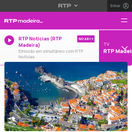
Entrar
RTP Notícias (RTP
NO AR
TV
Madeira)
RTP Madei
Emissão em simultâneo com RTP
Notícias