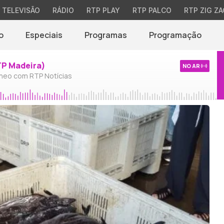
TELEVISÃO
RÁDIO
RTP PLAY
RTP PALCO
RTP ZIG ZA
o
Especiais
Programas
Programação
TP Madeira)
NO AR
neo com RTP Notícias