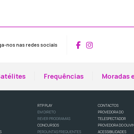
Aceder ao Fac
Aceder ao I
ga-nos nas redes sociais
atélites
Frequências
Moradas e
RTP PLAY
CONTACTOS
EM DIRETO
PROVEDORA DO
REVER PROGRAMAS
TELESPECTADOR
CONCURSOS
PROVEDORA DO OUVI
S
PERGUNTAS FREQUENTES
ACESSIBILIDADES