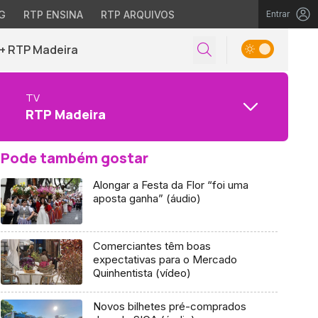
G
RTP ENSINA
RTP ARQUIVOS
Entrar
+ RTP Madeira
TV
RTP Madeira
Pode também gostar
Alongar a Festa da Flor “foi uma
aposta ganha” (áudio)
Comerciantes têm boas
expectativas para o Mercado
Quinhentista (vídeo)
Novos bilhetes pré-comprados