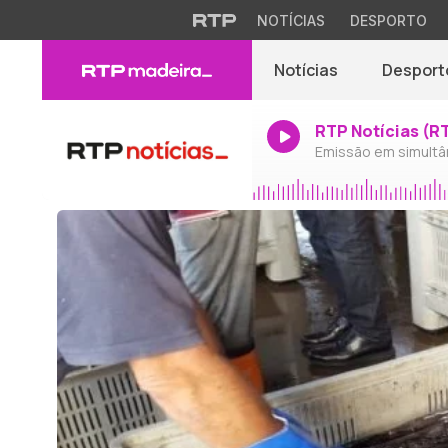
NOTÍCIAS
DESPORTO
Notícias
Desport
RTP Notícias (R
Emissão em simultâ