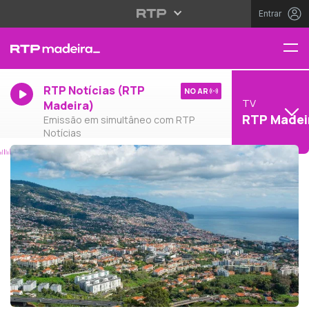
Entrar
RTP Notícias (RTP
NO AR
TV
Madeira)
RTP Madei
Emissão em simultâneo com RTP
Notícias