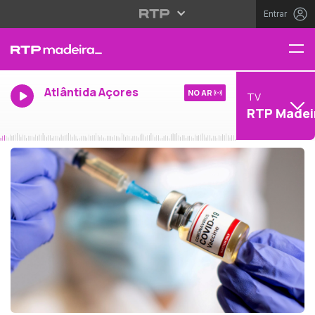
Entrar
Atlântida Açores
NO AR
TV
RTP Madei