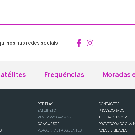
Aceder ao Fac
Aceder ao I
ga-nos nas redes sociais
atélites
Frequências
Moradas e
RTP PLAY
CONTACTOS
EM DIRETO
PROVEDORA DO
REVER PROGRAMAS
TELESPECTADOR
CONCURSOS
PROVEDORA DO OUVI
S
PERGUNTAS FREQUENTES
ACESSIBILIDADES