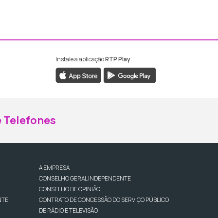
Instale a aplicação
RTP Play
ebook da RTP Madeira
nstagram da RTP Madeira
 Telefones
A EMPRESA
CONSELHO GERAL INDEPENDENTE
CONSELHO DE OPINIÃO
NTE
CONTRATO DE CONCESSÃO DO SERVIÇO PÚBLICO
DE RÁDIO E TELEVISÃO