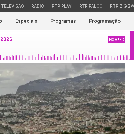
TELEVISÃO
RÁDIO
RTP PLAY
RTP PALCO
RTP ZIG ZA
o
Especiais
Programas
Programação
 2026
NO AR