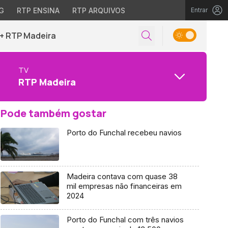
G
RTP ENSINA
RTP ARQUIVOS
Entrar
+ RTP Madeira
TV
RTP Madeira
Pode também gostar
Porto do Funchal recebeu navios
Madeira contava com quase 38
mil empresas não financeiras em
2024
Porto do Funchal com três navios