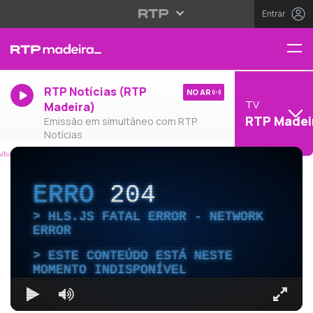
Entrar
RTP Notícias (RTP
NO AR
TV
Madeira)
RTP Madei
Emissão em simultâneo com RTP
Notícias
ERRO
204
HLS.JS FATAL ERROR - NETWORK
ERROR
ESTE CONTEÚDO ESTÁ NESTE
MOMENTO INDISPONÍVEL