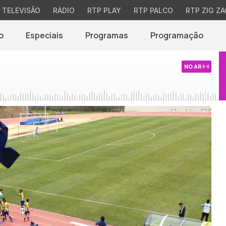
TELEVISÃO
RÁDIO
RTP PLAY
RTP PALCO
RTP ZIG ZA
o
Especiais
Programas
Programação
NO AR