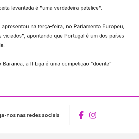
ita levantada é "uma verdadeira patetice".
’, apresentou na terça-feira, no Parlamento Europeu,
os viciados", apontando que Portugal é um dos países
a.
o Baranca, a II Liga é uma competição "doente"
Aceder ao Fac
Aceder ao I
ga-nos nas redes sociais