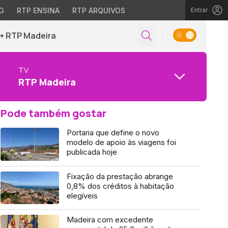
G
RTP ENSINA
RTP ARQUIVOS
Entrar
+ RTP Madeira
TV
RTP Madeira
Pode também gostar
Portaria que define o novo
modelo de apoio às viagens foi
publicada hoje
Fixação da prestação abrange
0,8% dos créditos à habitação
elegíveis
Madeira com excedente