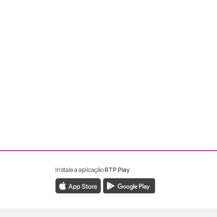
Instale a aplicação
RTP Play
ebook da RTP Madeira
nstagram da RTP Madeira