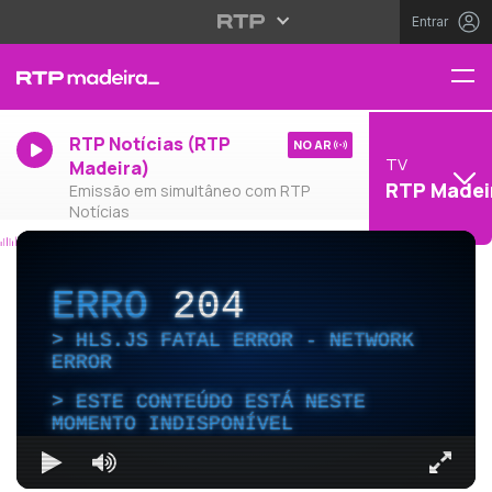
Entrar
RTP Notícias (RTP
NO AR
TV
Madeira)
RTP Madei
Emissão em simultâneo com RTP
Notícias
ERRO
204
HLS.JS FATAL ERROR - NETWORK
ERROR
ESTE CONTEÚDO ESTÁ NESTE
MOMENTO INDISPONÍVEL