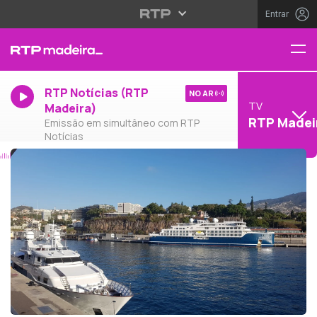
Entrar
RTP Notícias (RTP
NO AR
TV
Madeira)
RTP Madei
Emissão em simultâneo com RTP
Notícias