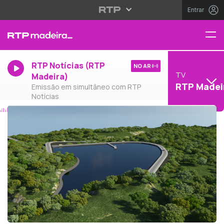
Entrar
RTP Notícias (RTP
NO AR
TV
Madeira)
RTP Madei
Emissão em simultâneo com RTP
Notícias