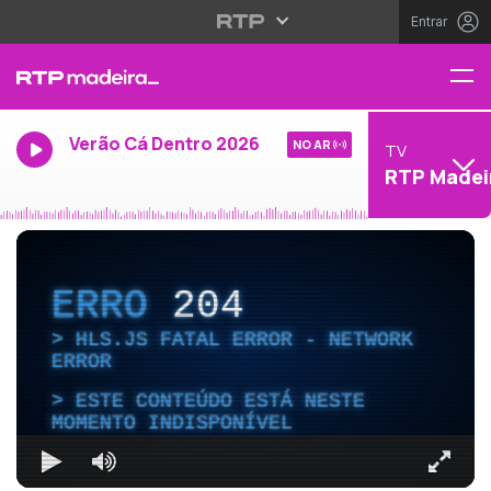
Entrar
Verão Cá Dentro 2026
NO AR
TV
RTP Madei
ERRO
204
HLS.JS FATAL ERROR - NETWORK
ERROR
ESTE CONTEÚDO ESTÁ NESTE
MOMENTO INDISPONÍVEL