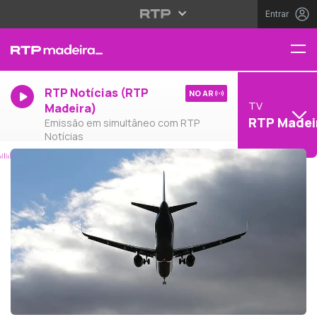
Entrar
RTP Notícias (RTP
NO AR
TV
Madeira)
RTP Madei
Emissão em simultâneo com RTP
Notícias