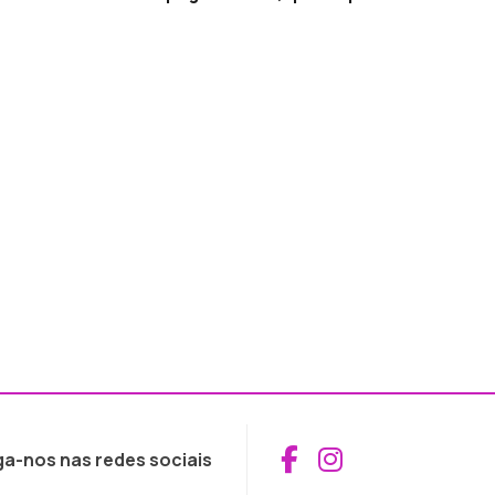
Aceder ao Fac
Aceder ao I
ga-nos nas redes sociais