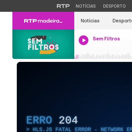
NOTÍCIAS
DESPORTO
Notícias
Desport
Sem Filtros
ERRO
204
HLS.JS FATAL ERROR - NETWORK E