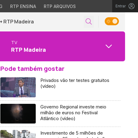
G
RTP ENSINA
RTP ARQUIVOS
Entrar
+ RTP Madeira
TV
RTP Madeira
Pode também gostar
Privados vão ter testes gratuitos
(vídeo)
Governo Regional investe meio
milhão de euros no Festival
Atlântico (vídeo)
Investimento de 5 milhões de