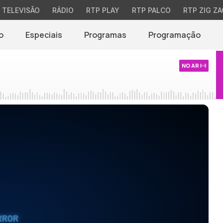
TELEVISÃO
RÁDIO
RTP PLAY
RTP PALCO
RTP ZIG ZA
o
Especiais
Programas
Programação
NO AR
RROR