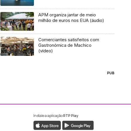
APM organiza jantar de meio
milhão de euros nos EUA (áudio)
Comerciantes satisfeitos com
Gastronómica de Machico
(vídeo)
PUB
Instale a aplicação
RTP Play
ebook da RTP Madeira
nstagram da RTP Madeira