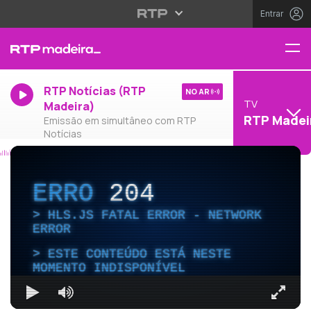
Entrar
RTP Notícias (RTP
NO AR
TV
Madeira)
RTP Madei
Emissão em simultâneo com RTP
Notícias
ERRO
204
HLS.JS FATAL ERROR - NETWORK
ERROR
ESTE CONTEÚDO ESTÁ NESTE
MOMENTO INDISPONÍVEL