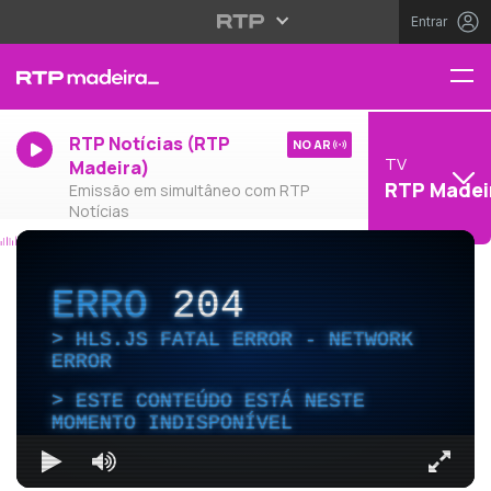
Entrar
RTP Notícias (RTP
NO AR
TV
Madeira)
RTP Madei
Emissão em simultâneo com RTP
Notícias
ERRO
204
HLS.JS FATAL ERROR - NETWORK
ERROR
ESTE CONTEÚDO ESTÁ NESTE
MOMENTO INDISPONÍVEL