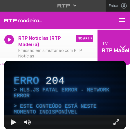
Entrar
RTP Notícias (RTP
NO AR
TV
Madeira)
RTP Madei
Emissão em simultâneo com RTP
Notícias
ERRO
204
HLS.JS FATAL ERROR - NETWORK
ERROR
ESTE CONTEÚDO ESTÁ NESTE
MOMENTO INDISPONÍVEL