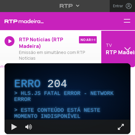
Entrar
RTP Notícias (RTP
NO AR
TV
Madeira)
RTP Madei
Emissão em simultâneo com RTP
Notícias
ERRO
204
HLS.JS FATAL ERROR - NETWORK
ERROR
ESTE CONTEÚDO ESTÁ NESTE
MOMENTO INDISPONÍVEL