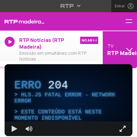
Entrar
RTP Notícias (RTP
NO AR
TV
Madeira)
RTP Madei
Emissão em simultâneo com RTP
Notícias
ERRO
204
HLS.JS FATAL ERROR - NETWORK
ERROR
ESTE CONTEÚDO ESTÁ NESTE
MOMENTO INDISPONÍVEL