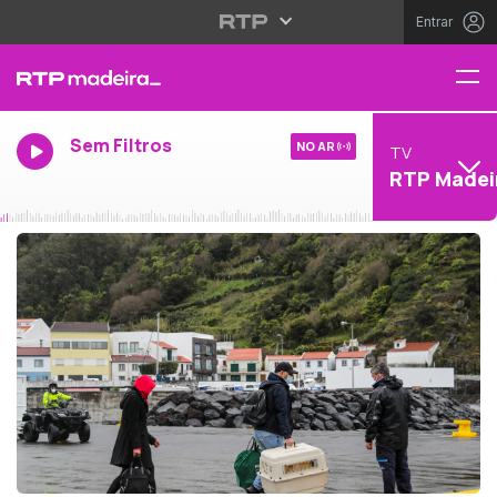
Entrar
Sem Filtros
NO AR
TV
RTP Madei