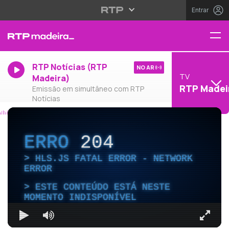
Entrar
RTP Notícias (RTP
NO AR
TV
Madeira)
RTP Madei
Emissão em simultâneo com RTP
Notícias
ERRO
204
HLS.JS FATAL ERROR - NETWORK
ERROR
ESTE CONTEÚDO ESTÁ NESTE
MOMENTO INDISPONÍVEL