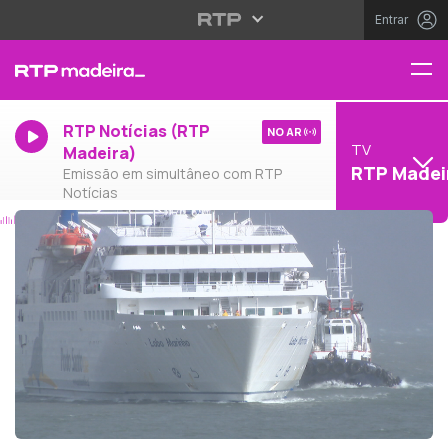
Entrar
RTP Notícias (RTP
NO AR
TV
Madeira)
RTP Madei
Emissão em simultâneo com RTP
Notícias