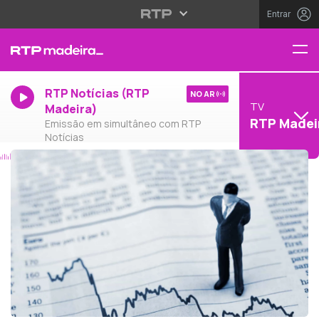
Entrar
RTP Notícias (RTP
NO AR
TV
Madeira)
RTP Madei
Emissão em simultâneo com RTP
Notícias