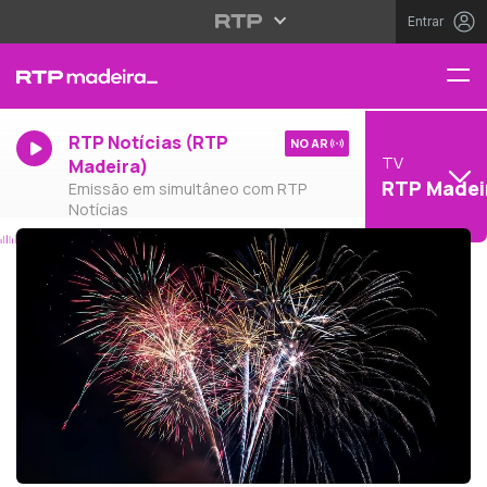
Entrar
RTP Notícias (RTP
NO AR
TV
Madeira)
RTP Madei
Emissão em simultâneo com RTP
Notícias