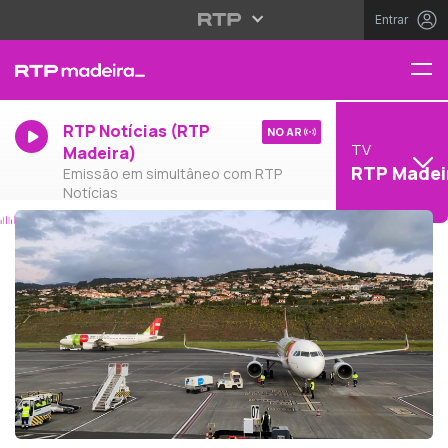
Entrar
RTP Notícias (RTP
NO AR
TV
Madeira)
RTP Madei
Emissão em simultâneo com RTP
Notícias