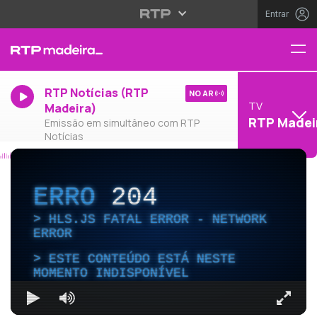
Entrar
RTP Notícias (RTP
NO AR
TV
Madeira)
RTP Madei
Emissão em simultâneo com RTP
Notícias
ERRO
204
HLS.JS FATAL ERROR - NETWORK
ERROR
ESTE CONTEÚDO ESTÁ NESTE
MOMENTO INDISPONÍVEL