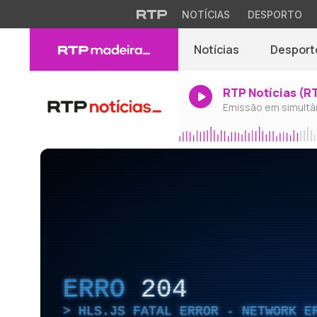
NOTÍCIAS
DESPORTO
Notícias
Desport
RTP Notícias (R
Emissão em simultâ
ERRO
204
HLS.JS FATAL ERROR - NETWORK E