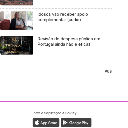
Idosos vão receber apoio
complementar (áudio)
Revisão de despesa pública em
Portugal ainda não é eficaz
PUB
Instale a aplicação
RTP Play
ebook da RTP Madeira
nstagram da RTP Madeira