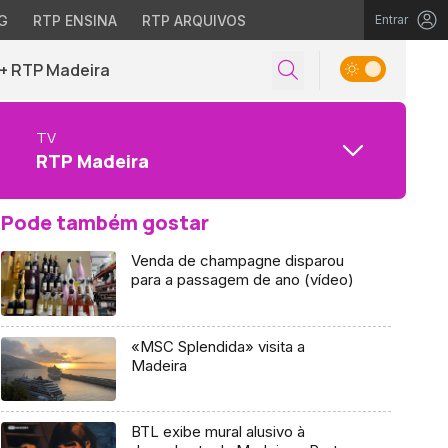
G
RTP ENSINA
RTP ARQUIVOS
Entrar
+ RTP Madeira
TV
RTP Madeira
Pode também gostar
Venda de champagne disparou
para a passagem de ano (vídeo)
«MSC Splendida» visita a
Madeira
BTL exibe mural alusivo à