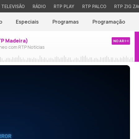
TELEVISÃO
RÁDIO
RTP PLAY
RTP PALCO
RTP ZIG ZA
o
Especiais
Programas
Programação
TP Madeira)
NO AR
neo com RTP Notícias
RROR