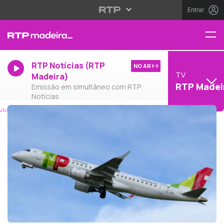
Entrar
RTP Notícias (RTP
NO AR
TV
Madeira)
RTP Madei
Emissão em simultâneo com RTP
Notícias