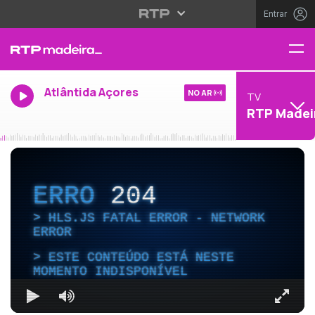
Entrar
Atlântida Açores
NO AR
TV
RTP Madei
ERRO
204
HLS.JS FATAL ERROR - NETWORK
ERROR
ESTE CONTEÚDO ESTÁ NESTE
MOMENTO INDISPONÍVEL