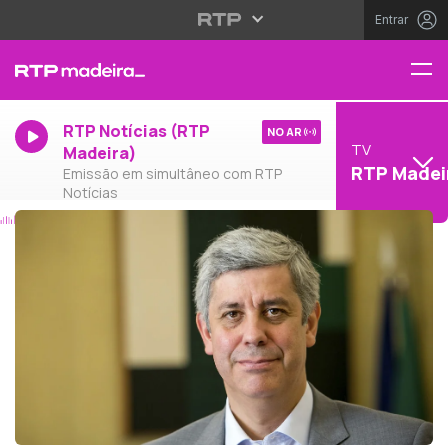
Entrar
RTP Notícias (RTP
NO AR
TV
Madeira)
RTP Madei
Emissão em simultâneo com RTP
Notícias