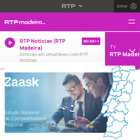
Entrar
RTP Notícias (RTP
NO AR
TV
Madeira)
RTP Madei
Emissão em simultâneo com RTP
Notícias