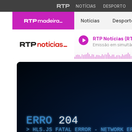
NOTÍCIAS
DESPORTO
Notícias
Desport
RTP Notícias (R
Emissão em simultâ
ERRO
204
HLS.JS FATAL ERROR - NETWORK E