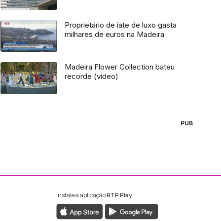
Proprietário de iate de luxo gasta
milhares de euros na Madeira
Madeira Flower Collection bateu
recorde (vídeo)
PUB
Instale a aplicação
RTP Play
ebook da RTP Madeira
nstagram da RTP Madeira