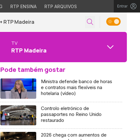
G
RTP ENSINA
RTP ARQUIVOS
Entrar
+ RTP Madeira
TV
RTP Madeira
Pode também gostar
Ministra defende banco de horas
e contratos mais flexíveis na
hotelaria (vídeo)
Controlo eletrónico de
passaportes no Reino Unido
restaurado
2026 chega com aumentos de