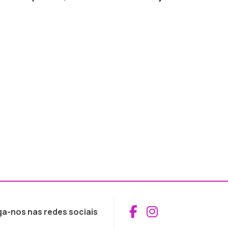
Aceder ao Fac
Aceder ao I
ga-nos nas redes sociais