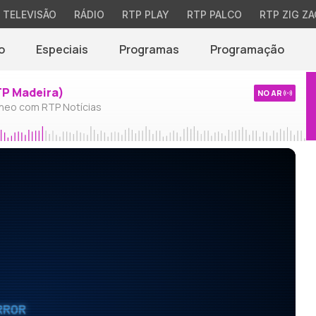
TELEVISÃO
RÁDIO
RTP PLAY
RTP PALCO
RTP ZIG ZA
o
Especiais
Programas
Programação
TP Madeira)
NO AR
neo com RTP Notícias
RROR