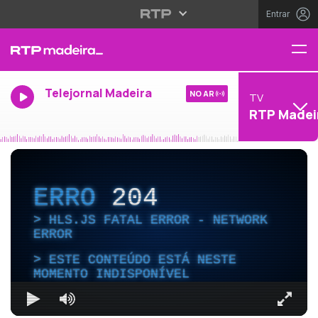
Entrar
Telejornal Madeira
NO AR
TV
RTP Madei
ERRO
204
HLS.JS FATAL ERROR - NETWORK
ERROR
ESTE CONTEÚDO ESTÁ NESTE
MOMENTO INDISPONÍVEL