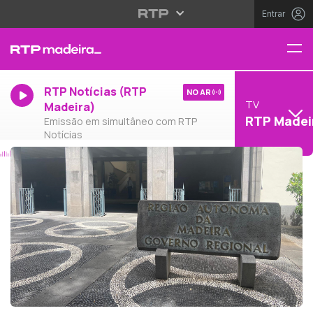
Entrar
RTP Notícias (RTP
NO AR
TV
Madeira)
RTP Madei
Emissão em simultâneo com RTP
Notícias