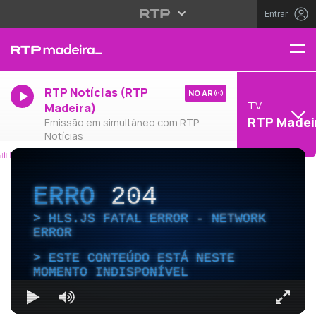
Entrar
RTP Notícias (RTP
NO AR
TV
Madeira)
RTP Madei
Emissão em simultâneo com RTP
Notícias
ERRO
204
HLS.JS FATAL ERROR - NETWORK
ERROR
ESTE CONTEÚDO ESTÁ NESTE
MOMENTO INDISPONÍVEL