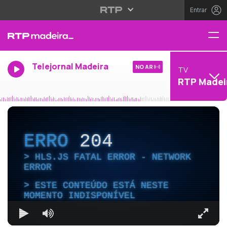
Entrar
Telejornal Madeira
NO AR
TV
RTP Madei
ERRO
204
HLS.JS FATAL ERROR - NETWORK
ERROR
ESTE CONTEÚDO ESTÁ NESTE
MOMENTO INDISPONÍVEL