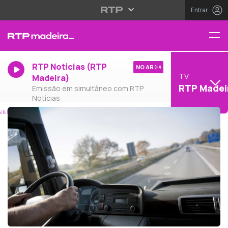
Entrar
RTP Notícias (RTP
NO AR
TV
Madeira)
RTP Madei
Emissão em simultâneo com RTP
Notícias