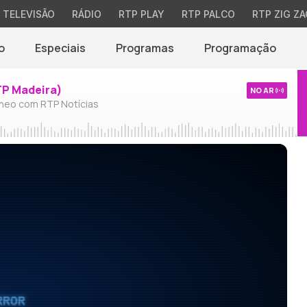
TELEVISÃO
RÁDIO
RTP PLAY
RTP PALCO
RTP ZIG ZA
o
Especiais
Programas
Programação
TP Madeira)
NO AR
neo com RTP Notícias
RROR