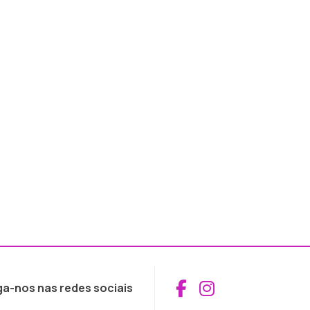
Aceder ao Fac
Aceder ao I
ga-nos nas redes sociais