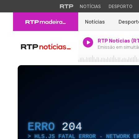
NOTÍCIAS
DESPORTO
Notícias
Desport
RTP Notícias (R
Emissão em simultâ
ERRO
204
HLS.JS FATAL ERROR - NETWORK E