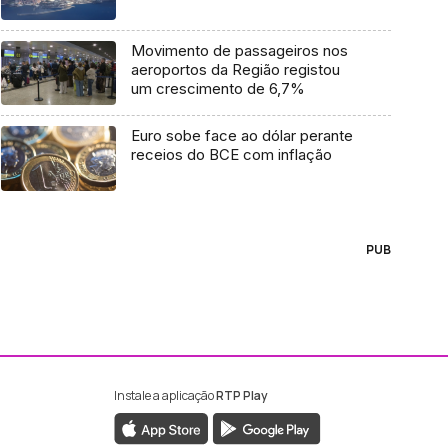
Movimento de passageiros nos
aeroportos da Região registou
um crescimento de 6,7%
Euro sobe face ao dólar perante
receios do BCE com inflação
PUB
Instale a aplicação
RTP Play
ebook da RTP Madeira
nstagram da RTP Madeira