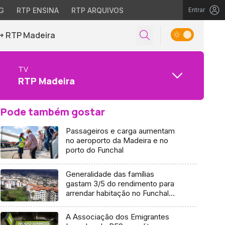
G
RTP ENSINA
RTP ARQUIVOS
Entrar
+ RTP Madeira
TV
RTP Madeira
Pode também gostar
Passageiros e carga aumentam
no aeroporto da Madeira e no
porto do Funchal
Generalidade das famílias
gastam 3/5 do rendimento para
arrendar habitação no Funchal
(áudio)
A Associação dos Emigrantes