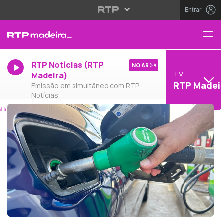
Entrar
RTP Notícias (RTP
NO AR
TV
Madeira)
RTP Madei
Emissão em simultâneo com RTP
Notícias