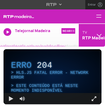
Entrar
Telejornal Madeira
NO AR
TV
RTP Madei
ERRO
204
HLS.JS FATAL ERROR - NETWORK
ERROR
ESTE CONTEÚDO ESTÁ NESTE
MOMENTO INDISPONÍVEL