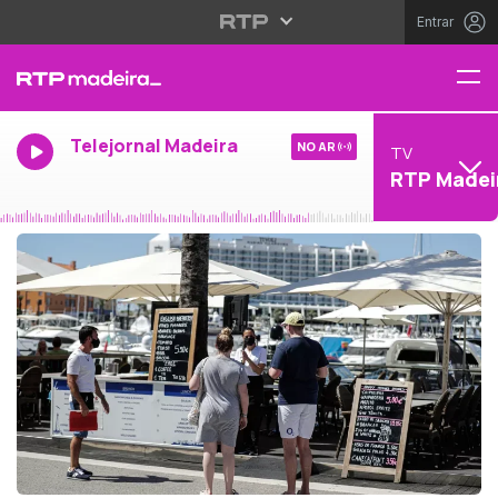
Entrar
Telejornal Madeira
NO AR
TV
RTP Madei