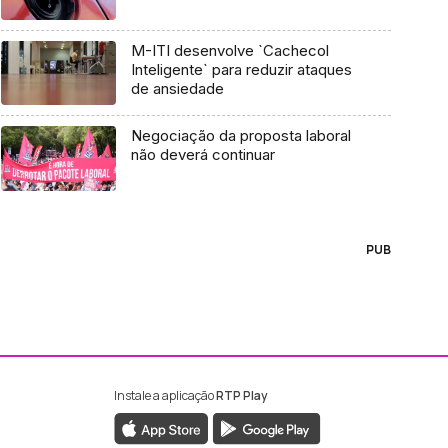
M-ITI desenvolve `Cachecol
Inteligente` para reduzir ataques
de ansiedade
Negociação da proposta laboral
não deverá continuar
PUB
Instale a aplicação
RTP Play
ebook da RTP Madeira
nstagram da RTP Madeira