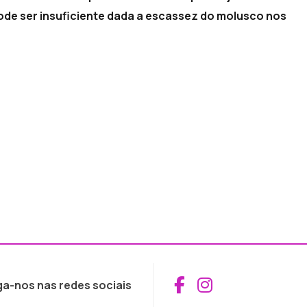
ode ser insuficiente dada a escassez do molusco nos
Aceder ao Fac
Aceder ao I
ga-nos nas redes sociais