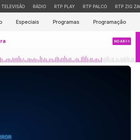
TELEVISÃO
RÁDIO
RTP PLAY
RTP PALCO
RTP ZIG ZA
o
Especiais
Programas
Programação
ira
NO AR
RROR