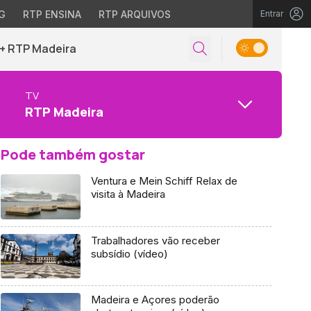
G
RTP ENSINA
RTP ARQUIVOS
Entrar
+ RTP Madeira
TV
RTP Madeira
Pode também gostar
Ventura e Mein Schiff Relax de
visita à Madeira
Trabalhadores vão receber
subsídio (vídeo)
Madeira e Açores poderão