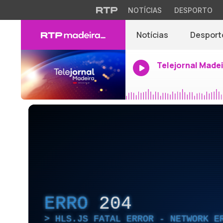
NOTÍCIAS
DESPORTO
Notícias
Desport
Telejornal Made
ERRO
204
HLS.JS FATAL ERROR - NETWORK E