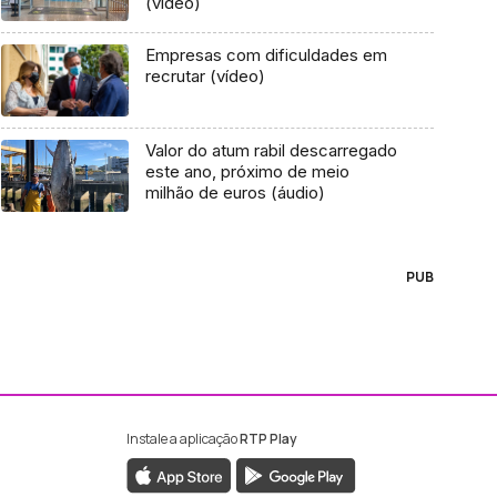
(vídeo)
Empresas com dificuldades em
recrutar (vídeo)
Valor do atum rabil descarregado
este ano, próximo de meio
milhão de euros (áudio)
PUB
Instale a aplicação
RTP Play
ebook da RTP Madeira
nstagram da RTP Madeira