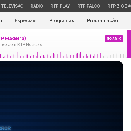
TELEVISÃO
RÁDIO
RTP PLAY
RTP PALCO
RTP ZIG ZA
o
Especiais
Programas
Programação
TP Madeira)
NO AR
neo com RTP Notícias
RROR