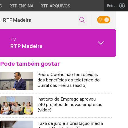
G
RTP ENSINA
RTP ARQUIVOS
Entrar
+ RTP Madeira
TV
RTP Madeira
Pode também gostar
Pedro Coelho não tem dúvidas
dos benefícios do teleférico do
Curral das Freiras (áudio)
Instituto de Emprego aprovou
240 projetos de novas empresas
(vídoe)
Taxa de juro e a prestação média