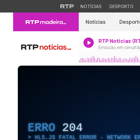
NOTÍCIAS
DESPORTO
Notícias
Desport
RTP Notícias (R
Emissão em simultâ
ERRO
204
HLS.JS FATAL ERROR - NETWORK E