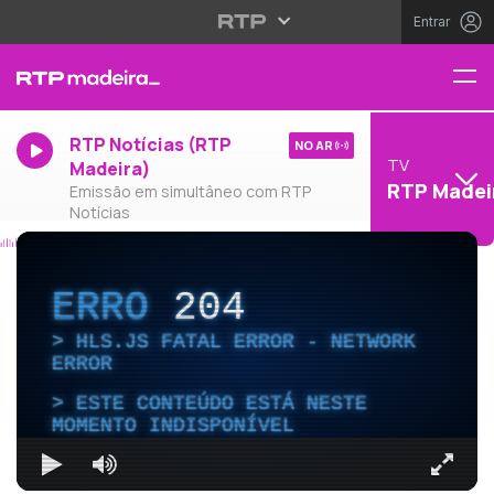
Entrar
RTP Notícias (RTP
NO AR
TV
Madeira)
RTP Madei
Emissão em simultâneo com RTP
Notícias
ERRO
204
HLS.JS FATAL ERROR - NETWORK
ERROR
ESTE CONTEÚDO ESTÁ NESTE
MOMENTO INDISPONÍVEL