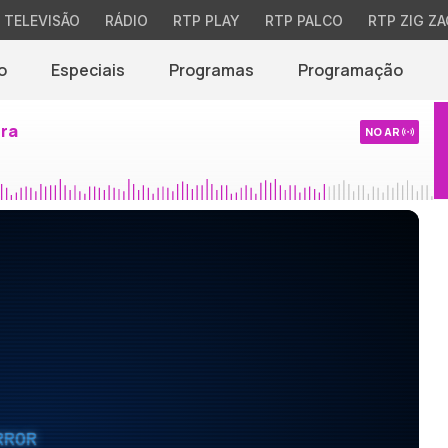
TELEVISÃO
RÁDIO
RTP PLAY
RTP PALCO
RTP ZIG ZA
o
Especiais
Programas
Programação
ira
NO AR
RROR