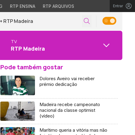
G
RTP ENSINA
RTP ARQUIVOS
Entrar
+ RTP Madeira
TV
RTP Madeira
Pode também gostar
Dolores Aveiro vai receber
prémio dedicação
Madeira recebe campeonato
nacional da classe optimist
(vídeo)
Marítimo queria a vitória mas não