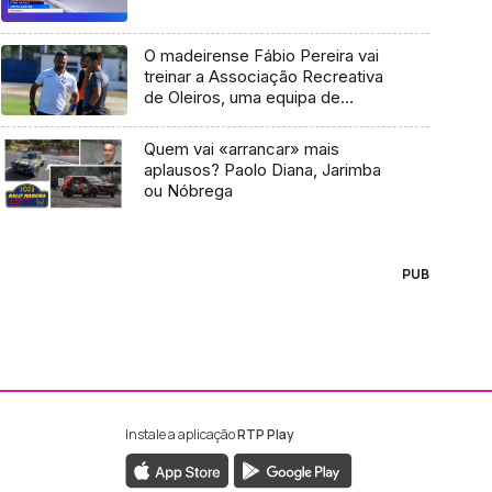
O madeirense Fábio Pereira vai
treinar a Associação Recreativa
de Oleiros, uma equipa de
Castelo Branco.
Quem vai «arrancar» mais
aplausos? Paolo Diana, Jarimba
ou Nóbrega
PUB
Instale a aplicação
RTP Play
ebook da RTP Madeira
nstagram da RTP Madeira