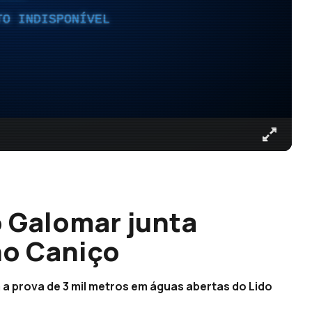
TO INDISPONÍVEL
o Galomar junta
no Caniço
a prova de 3 mil metros em águas abertas do Lido