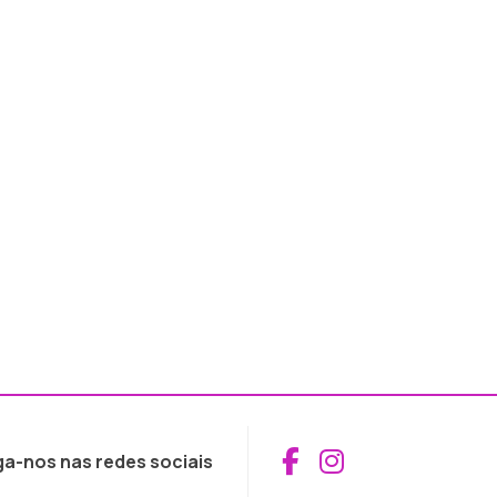
Aceder ao Fac
Aceder ao I
ga-nos nas redes sociais