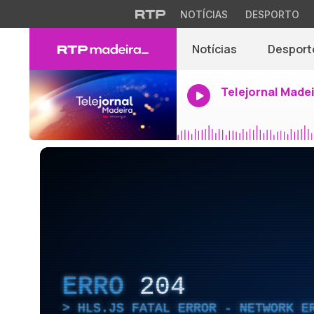
NOTÍCIAS
DESPORTO
Notícias
Desport
Telejornal Made
ERRO
204
HLS.JS FATAL ERROR - NETWORK E