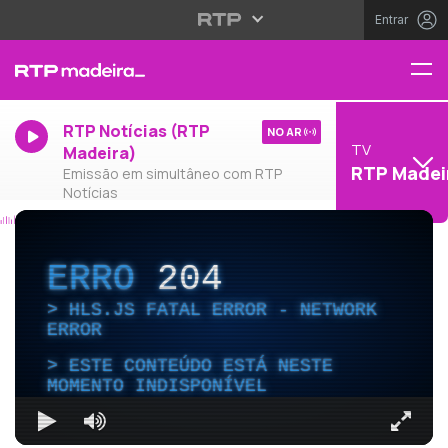
Entrar
RTP Notícias (RTP
NO AR
TV
Madeira)
RTP Madei
Emissão em simultâneo com RTP
Notícias
ERRO
204
HLS.JS FATAL ERROR - NETWORK
ERROR
ESTE CONTEÚDO ESTÁ NESTE
MOMENTO INDISPONÍVEL