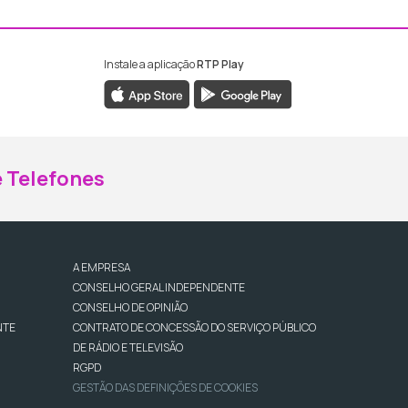
Instale a aplicação
RTP Play
ebook da RTP Madeira
nstagram da RTP Madeira
 Telefones
A EMPRESA
CONSELHO GERAL INDEPENDENTE
CONSELHO DE OPINIÃO
NTE
CONTRATO DE CONCESSÃO DO SERVIÇO PÚBLICO
DE RÁDIO E TELEVISÃO
RGPD
GESTÃO DAS DEFINIÇÕES DE COOKIES