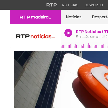
NOTÍCIAS
DESPORTO
Notícias
Desport
RTP Notícias (R
Emissão em simultâ