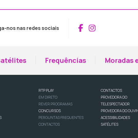
Aceder ao Fac
Aceder ao I
ga-nos nas redes sociais
atélites
Frequências
Moradas e
RTP PLAY
CONTACTOS
EM DIRETO
PROVEDORA DO
REVER PROGRAMAS
TELESPECTADOR
CONCURSOS
PROVEDORA DO OUVI
S
PERGUNTAS FREQUENTES
ACESSIBILIDADES
CONTACTOS
SATÉLITES