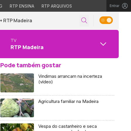
G
RTP ENSINA
RTP ARQUIVOS
Entrar
+ RTP Madeira
TV
RTP Madeira
Pode também gostar
Vindimas arrancam na incerteza
(vídeo)
Agricultura familiar na Madeira
Vespa do castanheiro e seca