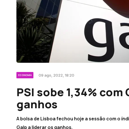
09 ago, 2022, 18:20
ECONOMIA
PSI sobe 1,34% com G
ganhos
A bolsa de Lisboa fechou hoje a sessão com o índi
Galp a liderar os ganhos.