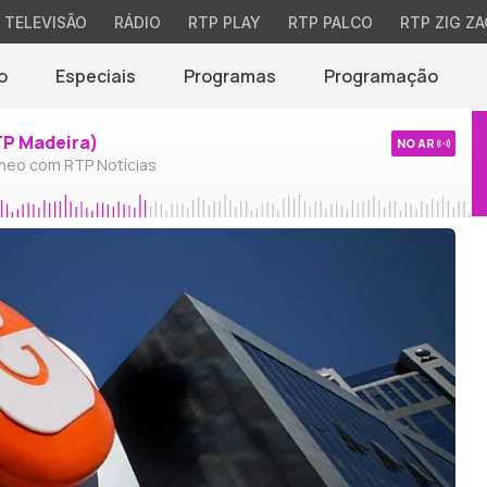
TELEVISÃO
RÁDIO
RTP PLAY
RTP PALCO
RTP ZIG ZA
o
Especiais
Programas
Programação
TP Madeira)
NO AR
neo com RTP Notícias