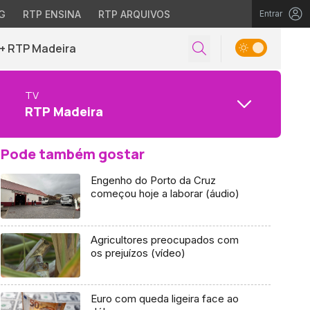
G
RTP ENSINA
RTP ARQUIVOS
Entrar
+ RTP Madeira
TV
RTP Madeira
Pode também gostar
Engenho do Porto da Cruz
começou hoje a laborar (áudio)
Agricultores preocupados com
os prejuízos (vídeo)
Euro com queda ligeira face ao