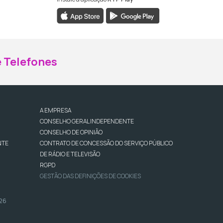
ebook da RTP Madeira
nstagram da RTP Madeira
 Telefones
A EMPRESA
CONSELHO GERAL INDEPENDENTE
CONSELHO DE OPINIÃO
NTE
CONTRATO DE CONCESSÃO DO SERVIÇO PÚBLICO
DE RÁDIO E TELEVISÃO
RGPD
GESTÃO DAS DEFINIÇÕES DE COOKIES
026