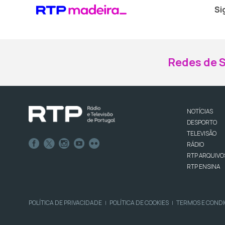
Si
Redes de S
NOTÍCIAS
DESPORTO
TELEVISÃO
RÁDIO
RTP ARQUIVO
RTP ENSINA
POLÍTICA DE PRIVACIDADE
POLÍTICA DE COOKIES
TERMOS E COND
|
|