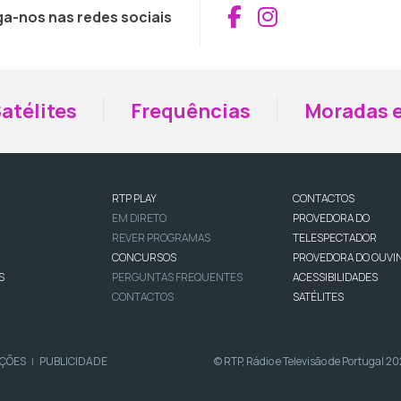
Aceder ao Fac
Aceder ao I
ga-nos nas redes sociais
atélites
Frequências
Moradas e
RTP PLAY
CONTACTOS
EM DIRETO
PROVEDORA DO
REVER PROGRAMAS
TELESPECTADOR
CONCURSOS
PROVEDORA DO OUVI
S
PERGUNTAS FREQUENTES
ACESSIBILIDADES
CONTACTOS
SATÉLITES
IÇÕES
PUBLICIDADE
© RTP, Rádio e Televisão de Portugal 2
|