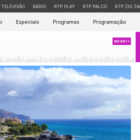
TELEVISÃO
RÁDIO
RTP PLAY
RTP PALCO
RTP ZIG ZA
o
Especiais
Programas
Programação
NO AR