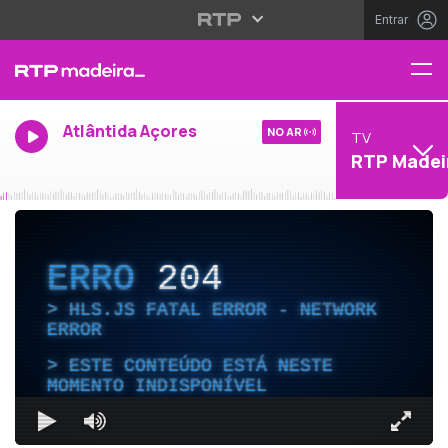
Entrar
Atlântida Açores
NO AR
TV
RTP Madei
ERRO
204
HLS.JS FATAL ERROR - NETWORK
ERROR
ESTE CONTEÚDO ESTÁ NESTE
MOMENTO INDISPONÍVEL