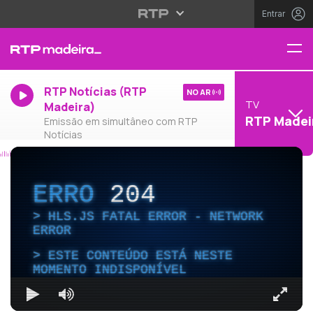
Entrar
RTP Notícias (RTP
NO AR
TV
Madeira)
RTP Madei
Emissão em simultâneo com RTP
Notícias
ERRO
204
HLS.JS FATAL ERROR - NETWORK
ERROR
ESTE CONTEÚDO ESTÁ NESTE
MOMENTO INDISPONÍVEL