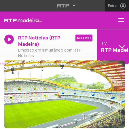
Entrar
RTP Notícias (RTP
NO AR
TV
Madeira)
RTP Madei
Emissão em simultâneo com RTP
Notícias